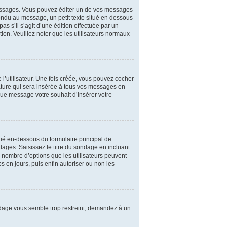
essages. Vous pouvez éditer un de vos messages
pondu au message, un petit texte situé en dessous
as s’il s’agit d’une édition effectuée par un
tion. Veuillez noter que les utilisateurs normaux
l’utilisateur. Une fois créée, vous pouvez cocher
nature qui sera insérée à tous vos messages en
aque message votre souhait d’insérer votre
tué en-dessous du formulaire principal de
dages. Saisissez le titre du sondage en incluant
nombre d’options que les utilisateurs peuvent
s en jours, puis enfin autoriser ou non les
ndage vous semble trop restreint, demandez à un