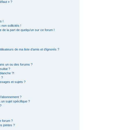
éfaut » ?
s !
on sollicités !
le de la part de quelqu’un sur ce forum !
lisateurs de ma liste d’amis et d’ignorés ?
ans un ou des forums ?
ultat ?
blanche ?!
 ?
sages et sujets ?
t l’abonnement ?
un sujet spécifique ?
?
e forum ?
s jointes ?