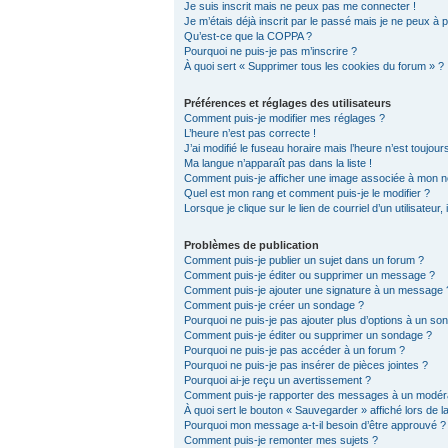
Je suis inscrit mais ne peux pas me connecter !
Je m’étais déjà inscrit par le passé mais je ne peux à
Qu’est-ce que la COPPA ?
Pourquoi ne puis-je pas m’inscrire ?
À quoi sert « Supprimer tous les cookies du forum » ?
Préférences et réglages des utilisateurs
Comment puis-je modifier mes réglages ?
L’heure n’est pas correcte !
J’ai modifié le fuseau horaire mais l’heure n’est toujour
Ma langue n’apparaît pas dans la liste !
Comment puis-je afficher une image associée à mon no
Quel est mon rang et comment puis-je le modifier ?
Lorsque je clique sur le lien de courriel d’un utilisate
Problèmes de publication
Comment puis-je publier un sujet dans un forum ?
Comment puis-je éditer ou supprimer un message ?
Comment puis-je ajouter une signature à un message 
Comment puis-je créer un sondage ?
Pourquoi ne puis-je pas ajouter plus d’options à un so
Comment puis-je éditer ou supprimer un sondage ?
Pourquoi ne puis-je pas accéder à un forum ?
Pourquoi ne puis-je pas insérer de pièces jointes ?
Pourquoi ai-je reçu un avertissement ?
Comment puis-je rapporter des messages à un modér
À quoi sert le bouton « Sauvegarder » affiché lors de la
Pourquoi mon message a-t-il besoin d’être approuvé ?
Comment puis-je remonter mes sujets ?