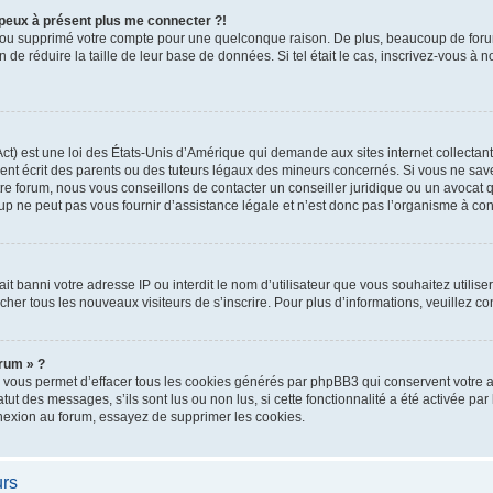
e peux à présent plus me connecter ?!
ivé ou supprimé votre compte pour une quelconque raison. De plus, beaucoup de for
n de réduire la taille de leur base de données. Si tel était le cas, inscrivez-vous à
t) est une loi des États-Unis d’Amérique qui demande aux sites internet collectant
 écrit des parents ou des tuteurs légaux des mineurs concernés. Si vous ne savez
re forum, nous vous conseillons de contacter un conseiller juridique ou un avocat q
 ne peut pas vous fournir d’assistance légale et n’est donc pas l’organisme à conta
t ait banni votre adresse IP ou interdit le nom d’utilisateur que vous souhaitez utili
cher tous les nouveaux visiteurs de s’inscrire. Pour plus d’informations, veuillez c
orum » ?
 vous permet d’effacer tous les cookies générés par phpBB3 qui conservent votre au
ut des messages, s’ils sont lus ou non lus, si cette fonctionnalité a été activée par
exion au forum, essayez de supprimer les cookies.
urs