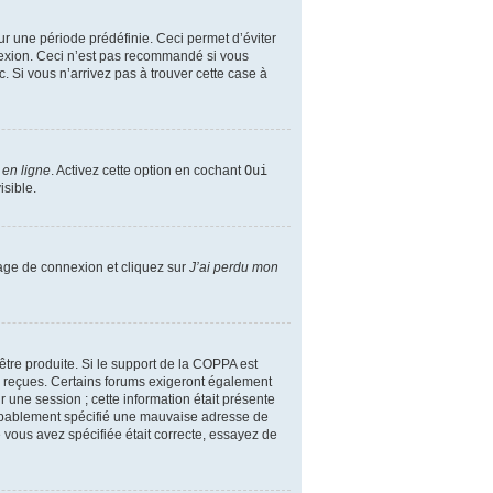
r une période prédéfinie. Ceci permet d’éviter
nnexion. Ceci n’est pas recommandé si vous
. Si vous n’arrivez pas à trouver cette case à
 en ligne
. Activez cette option en cochant
Oui
isible.
page de connexion et cliquez sur
J’ai perdu mon
’être produite. Si le support de la COPPA est
ez reçues. Certains forums exigeront également
r une session ; cette information était présente
 probablement spécifié une mauvaise adresse de
ue vous avez spécifiée était correcte, essayez de