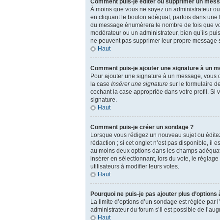
Comment puis-je éditer ou supprimer un mes
À moins que vous ne soyez un administrateur o
en cliquant le bouton adéquat, parfois dans une 
du message énumèrera le nombre de fois que vous l
modérateur ou un administrateur, bien qu’ils puiss
ne peuvent pas supprimer leur propre message s
Haut
Comment puis-je ajouter une signature à un 
Pour ajouter une signature à un message, vous de
la case
Insérer une signature
sur le formulaire d
cochant la case appropriée dans votre profil. Si 
signature.
Haut
Comment puis-je créer un sondage ?
Lorsque vous rédigez un nouveau sujet ou éditez 
rédaction ; si cet onglet n’est pas disponible, i
au moins deux options dans les champs adéquats,
insérer en sélectionnant, lors du vote, le réglag
utilisateurs à modifier leurs votes.
Haut
Pourquoi ne puis-je pas ajouter plus d’options
La limite d’options d’un sondage est réglée par
administrateur du forum s’il est possible de l’au
Haut