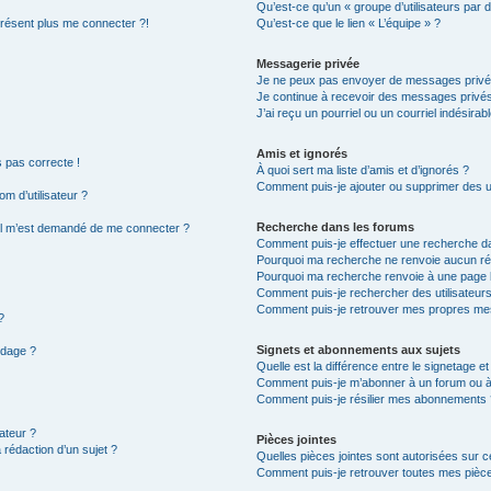
Qu’est-ce qu’un « groupe d’utilisateurs par d
 présent plus me connecter ?!
Qu’est-ce que le lien « L’équipe » ?
Messagerie privée
Je ne peux pas envoyer de messages privé
Je continue à recevoir des messages privés n
J’ai reçu un pourriel ou un courriel indésirab
Amis et ignorés
s pas correcte !
À quoi sert ma liste d’amis et d’ignorés ?
Comment puis-je ajouter ou supprimer des uti
m d’utilisateur ?
Recherche dans les forums
ur, il m’est demandé de me connecter ?
Comment puis-je effectuer une recherche d
Pourquoi ma recherche ne renvoie aucun rés
Pourquoi ma recherche renvoie à une page 
Comment puis-je rechercher des utilisateurs
Comment puis-je retrouver mes propres mes
?
Signets et abonnements aux sujets
ndage ?
Quelle est la différence entre le signetage e
Comment puis-je m’abonner à un forum ou à 
Comment puis-je résilier mes abonnements 
ateur ?
Pièces jointes
 rédaction d’un sujet ?
Quelles pièces jointes sont autorisées sur c
Comment puis-je retrouver toutes mes pièce