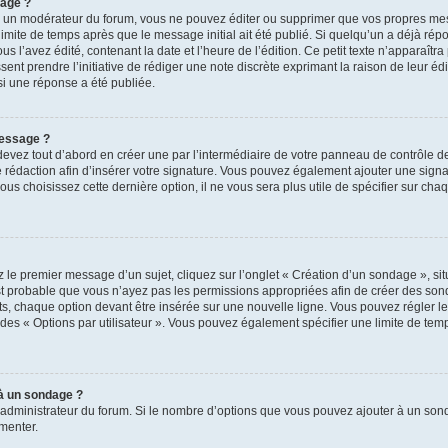
sage ?
u un modérateur du forum, vous ne pouvez éditer ou supprimer que vos propres m
limite de temps après que le message initial ait été publié. Si quelqu’un a déjà ré
’avez édité, contenant la date et l’heure de l’édition. Ce petit texte n’apparaîtra p
ent prendre l’initiative de rédiger une note discrète exprimant la raison de leur édi
i une réponse a été publiée.
message ?
vez tout d’abord en créer une par l’intermédiaire de votre panneau de contrôle de 
e rédaction afin d’insérer votre signature. Vous pouvez également ajouter une sig
vous choisissez cette dernière option, il ne vous sera plus utile de spécifier sur ch
le premier message d’un sujet, cliquez sur l’onglet « Création d’un sondage », si
l est probable que vous n’ayez pas les permissions appropriées afin de créer des son
 chaque option devant être insérée sur une nouvelle ligne. Vous pouvez régler le 
e des « Options par utilisateur ». Vous pouvez également spécifier une limite de temp
 à un sondage ?
 l’administrateur du forum. Si le nombre d’options que vous pouvez ajouter à un so
gmenter.