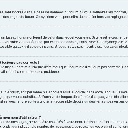
glages sont stockés dans la base de données du forum. Si vous souhaitez les modifie
 haut des pages du forum. Ce système vous permettra de modifier tous vos réglages e
ur un fuseau horaire différent de celui dans lequel vous êtes. Si tel était le cas, re
de trouver votre zone adéquate, par exemple Londres, Paris, New York, Sydney, etc. V
sible qu’aux utilisateurs inscrits. Si vous n’êtes pas inscrit, c’est l’occasion idéale
t toujours pas correcte !
 le fuseau horaire et l’heure d’été mais que l’heure n’est toujours pas correcte, il 
ur afin de lui communiquer ce problème.
ue sur le forum, soit personne n’a encore traduit le logiciel dans votre langue. Essa
langue que vous souhaitez. Si l’archive de langue désirée n’existe pas, vous êtes li
illez vous rendre sur le site officiel (accessible depuis un des liens situés en bas 
à mon nom d’utilisateur ?
ation de messages, peuvent être associés à votre nom d’utilisateur. L’un d’entre eu
 ronds, qui indiquent le nombre de messages à votre actif ou votre statut sur le fo