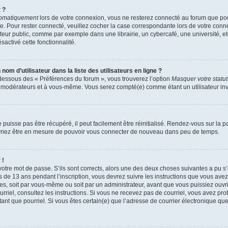
 ?
tomatiquement
lors de votre connexion, vous ne resterez connecté au forum que pou
tre. Pour rester connecté, veuillez cocher la case correspondante lors de votre co
eur public, comme par exemple dans une librairie, un cybercafé, une université, etc
sactivé cette fonctionnalité.
m d’utilisateur dans la liste des utilisateurs en ligne ?
-dessous des « Préférences du forum », vous trouverez l’option
Masquer votre statut
ux modérateurs et à vous-même. Vous serez compté(e) comme étant un utilisateur inv
puisse pas être récupéré, il peut facilement être réinitialisé. Rendez-vous sur la 
devriez être en mesure de pouvoir vous connecter de nouveau dans peu de temps.
 !
 votre mot de passe. S’ils sont corrects, alors une des deux choses suivantes a pu s
s de 13 ans pendant l’inscription, vous devrez suivre les instructions que vous av
ées, soit par vous-même ou soit par un administrateur, avant que vous puissiez ouvri
courriel, consultez les instructions. Si vous ne recevez pas de courriel, vous avez
en tant que pourriel. Si vous êtes certain(e) que l’adresse de courrier électronique q