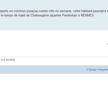
nsports en commun jusqu'au centre ville en semaine, cette habitant pourrait-il
 est le temps de trajet de Chateaugiron (quartier Perdriotais à RENNES
 et 0 invité(s)
L’équipe
•
Supprim