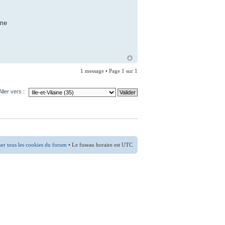
 me
1 message • Page
1
sur
1
Aller vers :
er tous les cookies du forum
• Le fuseau horaire est UTC