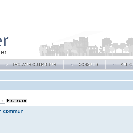
TROUVER OÙ HABITER
CONSEILS
KEL Q
 en commun