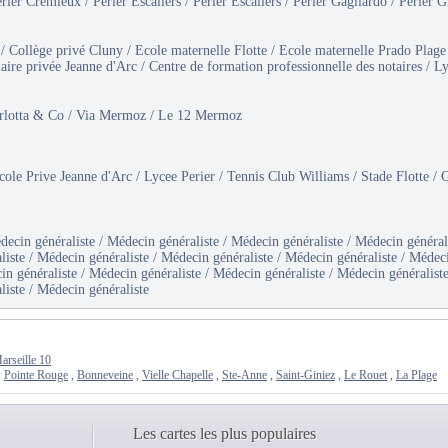
rier Crémieux / Périer Escaliers / Périer Escaliers / Périer Gagliardo / Périer 
/ Collège privé Cluny / Ecole maternelle Flotte / Ecole maternelle Prado Plage
aire privée Jeanne d'Arc / Centre de formation professionnelle des notaires / L
Carlotta & Co / Via Mermoz / Le 12 Mermoz
ole Prive Jeanne d'Arc / Lycee Perier / Tennis Club Williams / Stade Flotte 
ecin généraliste / Médecin généraliste / Médecin généraliste / Médecin général
liste / Médecin généraliste / Médecin généraliste / Médecin généraliste / Médeci
in généraliste / Médecin généraliste / Médecin généraliste / Médecin généralist
liste / Médecin généraliste
arseille 10
,
Pointe Rouge
,
Bonneveine
,
Vielle Chapelle
,
Ste-Anne
,
Saint-Giniez
,
Le Rouet
,
La Plage
Les cartes les plus populaires