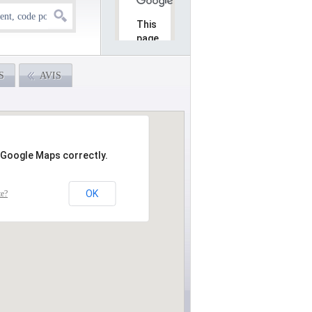
This
page
can't
load
S
AVIS
Google
Maps
correctly.
Do you
OK
own this
 Google Maps correctly.
website?
OK
te?