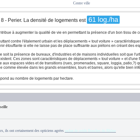
Centre ville
61 log./ha
 8 - Perier. La densité de logements est
tribue à augmenter la qualité de vie en permettant la présence d'un bon tissu de
ttant contre l'étalement urbain et les déplacements « tout voiture » caractéristique
r étouffante si elle ne laisse pas de place suffisante aux piétons en créant des esp
ntre soit la présence de bureaux, d'industries et de maisons individuelles soit que l
xistent. Ces zones sont caractéristiques de déplacements « tout voiture » et d'un
aite aux espaces vides et de transitions (rues, promenades, square, loggia, patio,?) qu
ue comme élevée dans les grands ensembles, tours et barres, alors qu'elle bien infé
spond au nombre de logements par hectare.
eille
s, ils ont certainement des opticiens agrées
rachat de crédit Bouches du Rhône