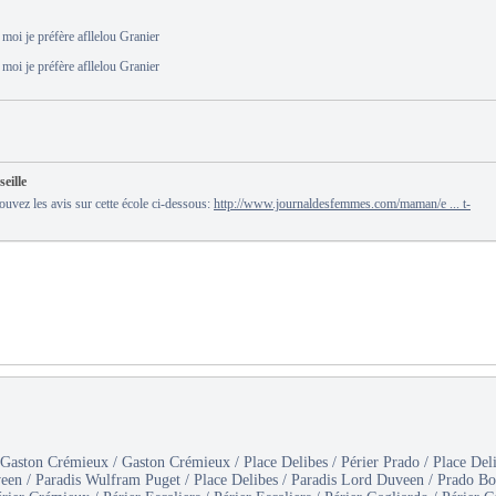
 moi je préfère afllelou Granier
 moi je préfère afllelou Granier
eille
ouvez les avis sur cette école ci-dessous:
http://www.journaldesfemmes.com/maman/e ... t-
 Gaston Crémieux / Gaston Crémieux / Place Delibes / Périer Prado / Place Deli
en / Paradis Wulfram Puget / Place Delibes / Paradis Lord Duveen / Prado Bord