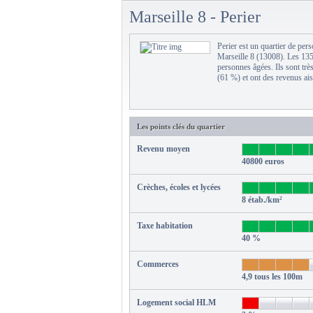
Marseille 8 - Perier
Perier est un quartier de pe
Marseille 8 (13008). Les 135
personnes âgées. Ils sont trè
(61 %) et ont des revenus ais
Les points clés du quartier
Revenu moyen
40800 euros
Crèches, écoles et lycées
8 étab./km²
Taxe habitation
40 %
Commerces
4,9 tous les 100m
Logement social HLM