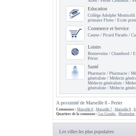
Arles / Périer Crémieux / Pé
Education
Collège Adolphe Monticelli 
primaire Flotte / Ecole prim
Commerce et Service
Casino / Picard Paradis / 
Loisirs
Bonneveine / Chambord / Ec
Périer
Santé
Pharmacie / Pharmacie / Méd
généraliste / Médecin généra
Médecin généraliste / Médec
généraliste / Médecin généra
A proximité de Marseille 8 - Perier
Communes :
Marseille 6
,
Marseille 7
,
Marseille 9
,
M
Quartiers de la commune :
Les Goudes
,
Montredon
Les villes les plus populaires