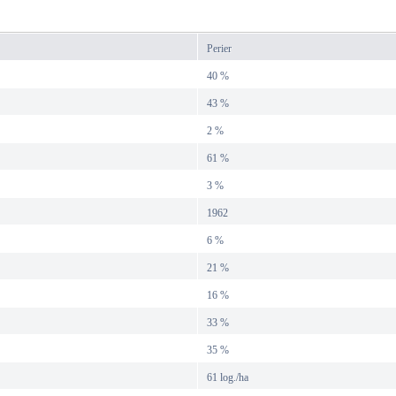
Perier
40 %
43 %
2 %
61 %
3 %
1962
6 %
21 %
16 %
33 %
35 %
61 log./ha