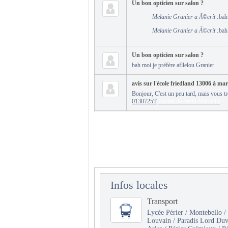
Un bon opticien sur salon ?
Melanie Granier a Ã©crit :
bah
Melanie Granier a Ã©crit :
bah
Un bon opticien sur salon ?
bah moi je préfère afllelou Granier
avis sur l'école friedland 13006 à mars
Bonjour, C'est un peu tard, mais vous tr
0130725T
Rachat de crédit Marseille
Infos locales
Transport
Lycée Périer / Montebello /
Louvain / Paradis Lord Duve