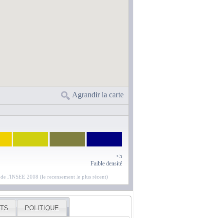
Agrandir la carte
<5
Faible densité
e de l'INSEE 2008 (le recensement le plus récent)
TS
POLITIQUE