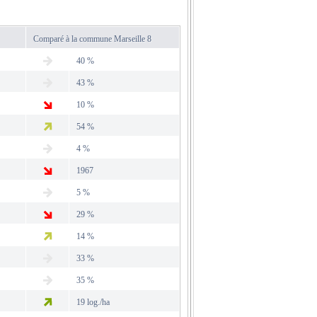
Comparé à la commune Marseille 8
40 %
43 %
10 %
54 %
4 %
1967
5 %
29 %
14 %
33 %
35 %
19 log./ha