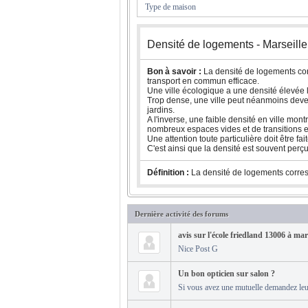
Type de maison
Densité de logements - Marseille
Bon à savoir :
La densité de logements con
transport en commun efficace.
Une ville écologique a une densité élevée lu
Trop dense, une ville peut néanmoins deveni
jardins.
A l'inverse, une faible densité en ville mo
nombreux espaces vides et de transitions e
Une attention toute particulière doit être f
C'est ainsi que la densité est souvent perç
Définition :
La densité de logements corre
Dernière activité des forums
avis sur l'école friedland 13006 à mars
Nice Post G
Un bon opticien sur salon ?
Si vous avez une mutuelle demandez leur